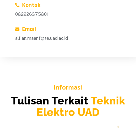
Kontak
082226375801
Email
alfian.maarif@te.uad.ac.id
Informasi
Tulisan Terkait
Teknik
Elektro UAD