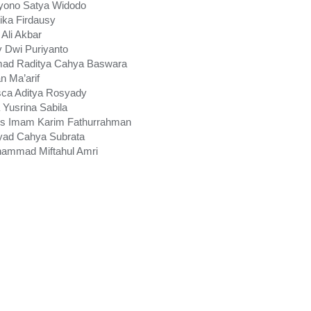
yono Satya Widodo
ika Firdausy
Ali Akbar
y Dwi Puriyanto
ad Raditya Cahya Baswara
an Ma’arif
sca Aditya Rosyady
 Yusrina Sabila
is Imam Karim Fathurrahman
yad Cahya Subrata
ammad Miftahul Amri