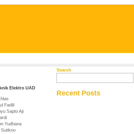
Search
knik Elektro UAD
Recent Posts
hlas
l Fadlil
yu Sapto Aji
ardi
on Yudhana
 Sutikno