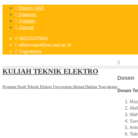
Skip
Elektro UAD
to
Intagram
content
Youtube
Journal
082226375801
alfianmaarif@ee.uad.ac.id
Yogyakarta
KULIAH TEKNIK ELEKTRO
Dosen
Program Studi Teknik Elektro Universitas Ahmad Dahlan Yogyakarta
Dosen Te
Muc
Abdu
Wah
Sun
Ant
Tole